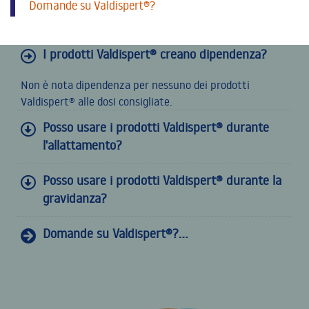
Domande su Valdispert®?
I prodotti Valdispert® creano dipendenza?
Non è nota dipendenza per nessuno dei prodotti
Valdispert® alle dosi consigliate.
Posso usare i prodotti Valdispert® durante
l'allattamento?
Posso usare i prodotti Valdispert® durante la
gravidanza?
Domande su Valdispert®?...