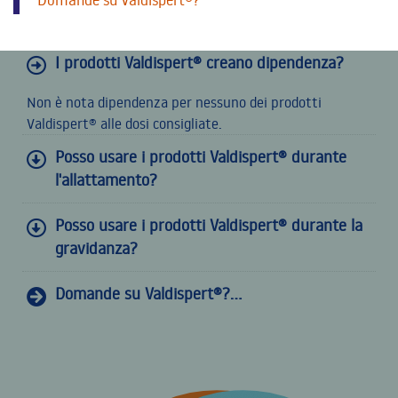
Domande su Valdispert®?
I prodotti Valdispert® creano dipendenza?
Non è nota dipendenza per nessuno dei prodotti
Valdispert® alle dosi consigliate.
Posso usare i prodotti Valdispert® durante
l'allattamento?
Posso usare i prodotti Valdispert® durante la
gravidanza?
Domande su Valdispert®?...