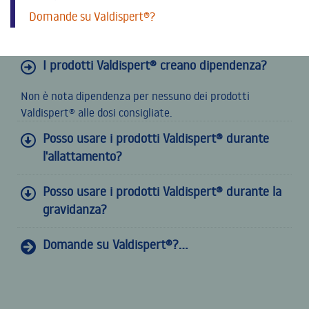
Domande su Valdispert®?
I prodotti Valdispert® creano dipendenza?
Non è nota dipendenza per nessuno dei prodotti
Valdispert® alle dosi consigliate.
Posso usare i prodotti Valdispert® durante
l'allattamento?
Posso usare i prodotti Valdispert® durante la
gravidanza?
Domande su Valdispert®?...