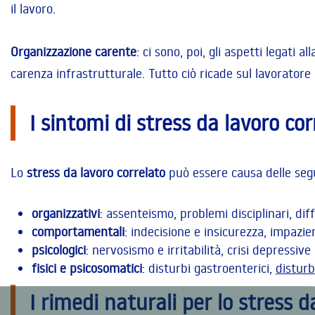
il lavoro.
Organizzazione carente
: ci sono, poi, gli aspetti legati 
carenza infrastrutturale. Tutto ciò ricade sul lavoratore
I sintomi di stress da lavoro cor
Lo
stress da lavoro correlato
può essere causa delle seg
organizzativi
: assenteismo, problemi disciplinari, diffi
comportamentali
: indecisione e insicurezza, impazien
psicologici
: nervosismo e irritabilità, crisi depressive
fisici e psicosomatici
: disturbi gastroenterici,
disturb
I rimedi naturali per lo stress d