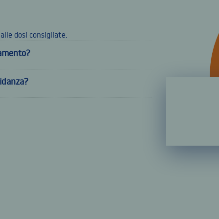
lle dosi consigliate.
ttamento?
vidanza?