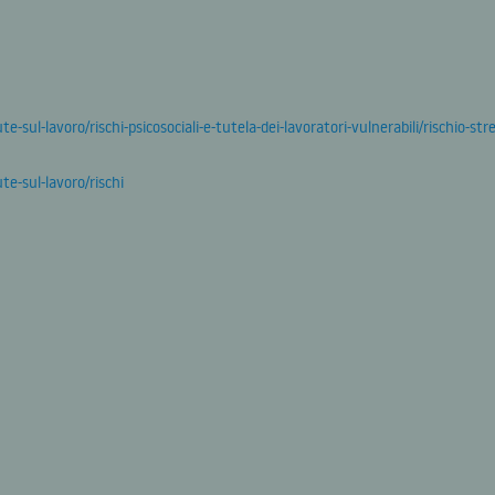
te-sul-lavoro/rischi-psicosociali-e-tutela-dei-lavoratori-vulnerabili/rischio-st
te-sul-lavoro/rischi