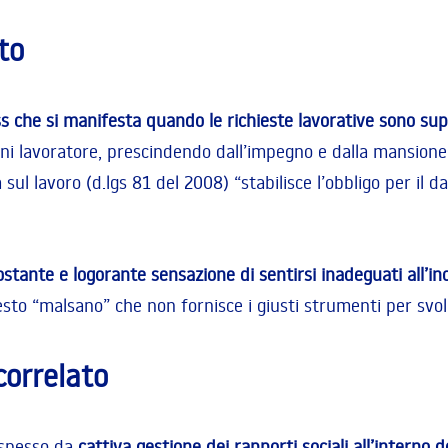
to
s che si manifesta quando le richieste lavorative sono super
ogni lavoratore, prescindendo dall’impegno e dalla mansion
ul lavoro (d.lgs 81 del 2008) “stabilisce l’obbligo per il dat
ostante e logorante sensazione di sentirsi inadeguati all’in
to “malsano” che non fornisce i giusti strumenti per svolg
correlato
spesso da
cattiva gestione dei rapporti sociali all’interno 