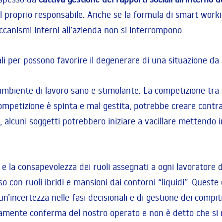
proprio responsabile. Anche se la formula di smart working h
canismi interni all’azienda non si interrompono.
ali per possono favorire il degenerare di una situazione da
 ambiente di lavoro sano e stimolante. La competizione tra
competizione è spinta e mal gestita, potrebbe creare contra
 alcuni soggetti potrebbero iniziare a vacillare mettendo i
 e la consapevolezza dei ruoli assegnati a ogni lavoratore def
o con ruoli ibridi e mansioni dai contorni “liquidi”. Queste
un’incertezza nelle fasi decisionali e di gestione dei comp
amente conferma del nostro operato e non è detto che si ri