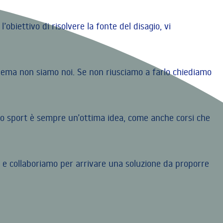
biettivo di risolvere la fonte del disagio, vi
blema non siamo noi. Se non riusciamo a farlo chiediamo
 Lo sport è sempre un’ottima idea, come anche corsi che
e collaboriamo per arrivare una soluzione da proporre